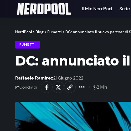
Il Mio NerdPool
Serie
NerdPool
>
Blog
>
Fumetti
>
DC: annunciato il nuovo partner di
FUMETTI
DC: annunciato i
Raffaele Ramirez
21 Giugno 2022
2 Min
Condividi