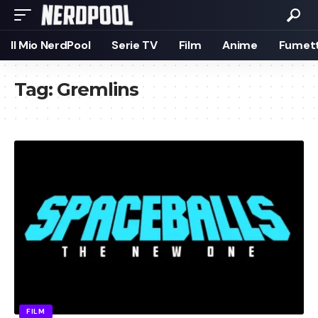
Il Mio NerdPool
Serie TV
Film
Anime
Fumett
Tag:
Gremlins
FILM