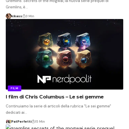
Gremlins: Secrets of the Mogwai, la nuova serie prequel di
Gremlins, è…
kikass
3 Min
FILM
I film di Chris Columbus – Le sei gemme
Continuiamo la serie di articoli della rubrica "Le sei gemme"
dedicati ai…
PatPerfetti
15 Min