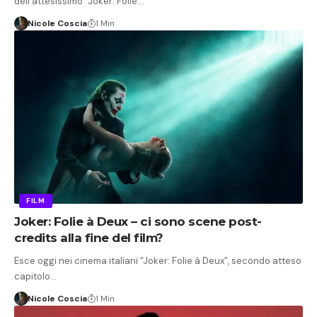
dell’attesissimo “Joker: Folie…
Nicole Coscia
1 Min
FILM
Joker: Folie à Deux – ci sono scene post-
credits alla fine del film?
Esce oggi nei cinema italiani “Joker: Folie à Deux”, secondo atteso
capitolo…
Nicole Coscia
1 Min