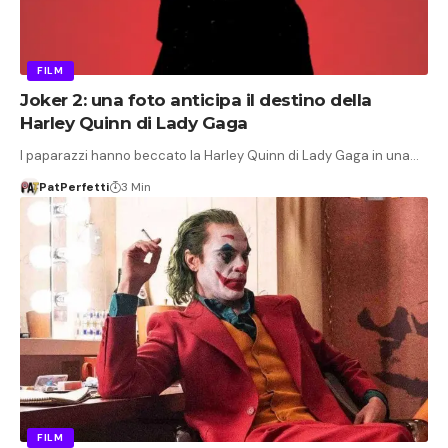
FILM
Joker 2: una foto anticipa il destino della
Harley Quinn di Lady Gaga
I paparazzi hanno beccato la Harley Quinn di Lady Gaga in una…
PatPerfetti
3 Min
FILM