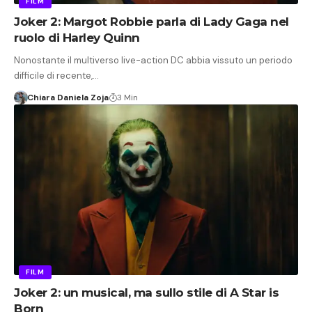
FILM
Joker 2: Margot Robbie parla di Lady Gaga nel
ruolo di Harley Quinn
Nonostante il multiverso live-action DC abbia vissuto un periodo
difficile di recente,…
Chiara Daniela Zoja
3 Min
FILM
Joker 2: un musical, ma sullo stile di A Star is
Born