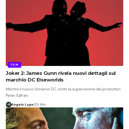
FILM
Joker 2: James Gunn rivela nuovi dettagli sul
marchio DC Elseworlds
Mentre il nuovo Universo DC, sotto la supervisione dei produttori
Peter Safran…
Angelo Lupo
3 Min