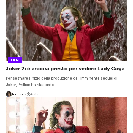
FILM
Joker 2: è ancora presto per vedere Lady Gaga
Per segnare l'inizio della produzione dell'imminente sequel di
Joker, Phillips ha rilasciato…
Aimizzle
4 Min