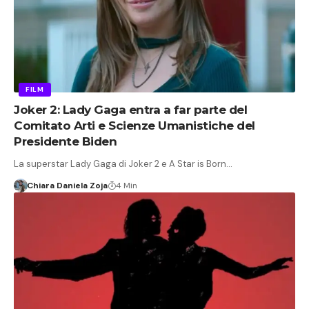
FILM
Joker 2: Lady Gaga entra a far parte del
Comitato Arti e Scienze Umanistiche del
Presidente Biden
La superstar Lady Gaga di Joker 2 e A Star is Born…
Chiara Daniela Zoja
4 Min