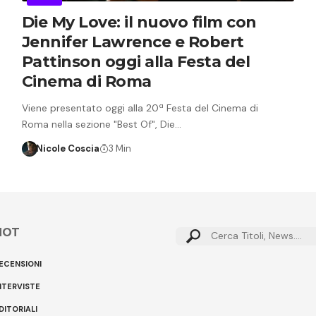
Die My Love: il nuovo film con
Jennifer Lawrence e Robert
Pattinson oggi alla Festa del
Cinema di Roma
Viene presentato oggi alla 20ª Festa del Cinema di
Roma nella sezione "Best Of", Die…
Nicole Coscia
3 Min
HOT
Cerca:
ECENSIONI
NTERVISTE
DITORIALI