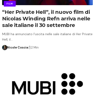
FILM
“Her Private Hell”, il nuovo film di
Nicolas Winding Refn arriva nelle
sale italiane il 30 settembre
MUBI ha annunciato l’uscita nelle sale italiane di Her Private
Hell, il…
Nicole Coscia
2 Min