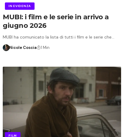
IN EVIDENZA
MUBI: i film e le serie in arrivo a
giugno 2026
MUBI ha comunicato la lista di tutti i film e le serie che…
Nicole Coscia
1 Min
FILM