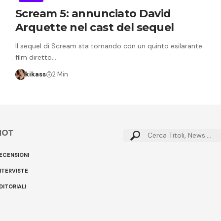
Scream 5: annunciato David
Arquette nel cast del sequel
Il sequel di Scream sta tornando con un quinto esilarante
film diretto…
kikass
2 Min
HOT
Cerca:
ECENSIONI
NTERVISTE
DITORIALI