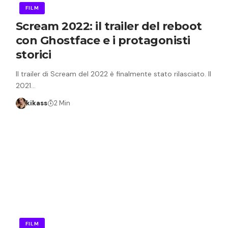
FILM
Scream 2022: il trailer del reboot
con Ghostface e i protagonisti
storici
Il trailer di Scream del 2022 è finalmente stato rilasciato. Il
2021…
kikass
2 Min
FILM