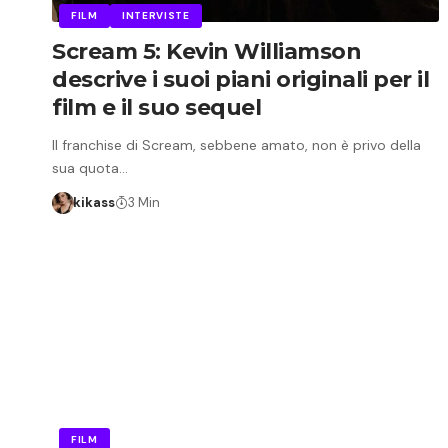
FILM
INTERVISTE
Scream 5: Kevin Williamson
descrive i suoi piani originali per il
film e il suo sequel
Il franchise di Scream, sebbene amato, non è privo della
sua quota…
kikass
3 Min
FILM