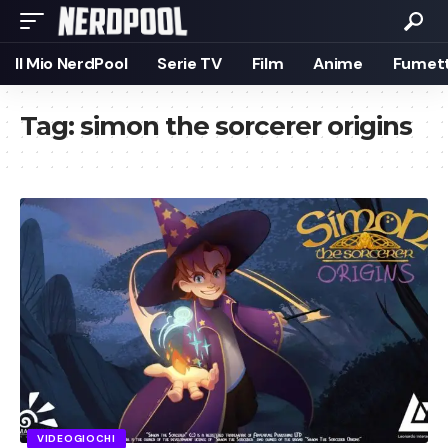
Il Mio NerdPool
Serie TV
Film
Anime
Fumett
Tag:
simon the sorcerer origins
VIDEOGIOCHI