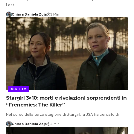
Last…
Chiara Daniela Zoja
3 Min
SERIE TV
Stargirl 3×10: morti e rivelazioni sorprendenti in
“Frenemies: The Killer”
Nel corso della terza stagione di Stargirl, la JSA ha cercato di…
Chiara Daniela Zoja
4 Min