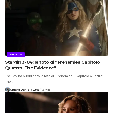
SERIE TV
Stargirl 3×04: le foto di “Frenemies Capitolo
Quattro: The Evidence”
The CW ha pubblicato le foto di "Frenemies - Capitolo Quattro:
The…
Chiara Daniela Zoja
2 Min