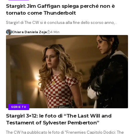
Stargirl: Jim Gaffigan spiega perché non è
tornato come Thunderbolt
Stargirl di The CW si è conclusa alla fine dello scorso anno,…
Chiara Daniela Zoja
4 Min
SERIE TV
Stargirl 3×12: le foto di “The Last Will and
Testament of Sylvester Pemberton”
The CW ha pubblicato le foto di "Frenemies Capitolo Dodici: The