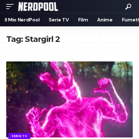
Il Mio NerdPool
Serie TV
Film
Anime
Fumett
Tag:
Stargirl 2
SERIE TV