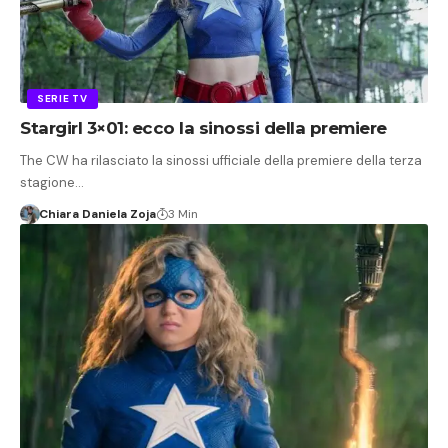
SERIE TV
Stargirl 3×01: ecco la sinossi della premiere
The CW ha rilasciato la sinossi ufficiale della premiere della terza
stagione…
Chiara Daniela Zoja
3 Min