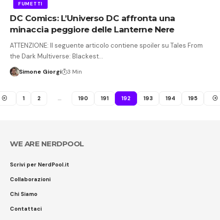
FUMETTI
DC Comics: L’Universo DC affronta una
minaccia peggiore delle Lanterne Nere
ATTENZIONE: Il seguente articolo contiene spoiler su Tales From
the Dark Multiverse: Blackest…
Simone Giorgi
3 Min
1
2
…
190
191
192
193
194
195
WE ARE NERDPOOL
Scrivi per NerdPool.it
Collaborazioni
Chi Siamo
Contattaci