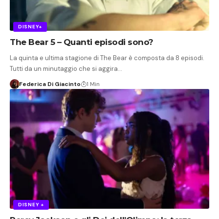
DISNEY+
The Bear 5 – Quanti episodi sono?
La quinta e ultima stagione di The Bear è composta da 8 episodi.
Tutti da un minutaggio che si aggira…
Federica Di Giacinto
1 Min
DISNEY +