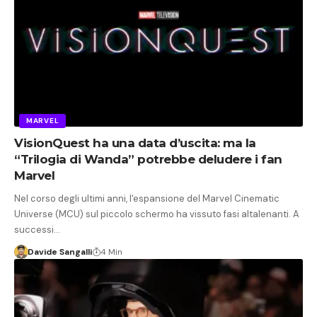
MARVEL
VisionQuest ha una data d’uscita: ma la
“Trilogia di Wanda” potrebbe deludere i fan
Marvel
Nel corso degli ultimi anni, l'espansione del Marvel Cinematic
Universe (MCU) sul piccolo schermo ha vissuto fasi altalenanti. A
successi…
Davide Sangalli
4 Min