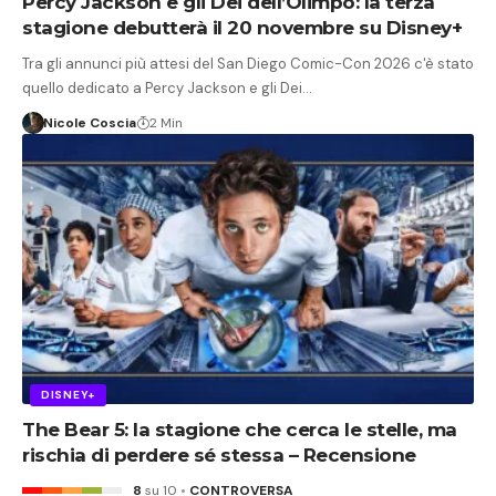
Percy Jackson e gli Dei dell’Olimpo: la terza
stagione debutterà il 20 novembre su Disney+
Tra gli annunci più attesi del San Diego Comic-Con 2026 c'è stato
quello dedicato a Percy Jackson e gli Dei…
Nicole Coscia
2 Min
DISNEY+
The Bear 5: la stagione che cerca le stelle, ma
rischia di perdere sé stessa – Recensione
8
su 10
CONTROVERSA