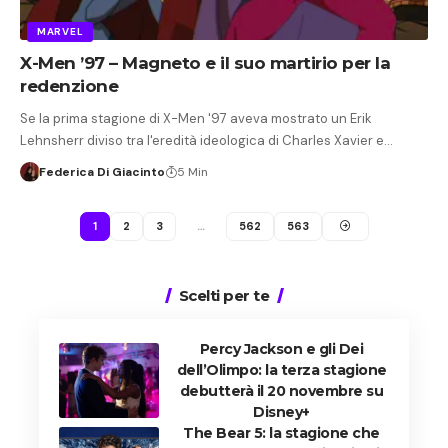
MARVEL
X-Men ’97 – Magneto e il suo martirio per la
redenzione
Se la prima stagione di X-Men '97 aveva mostrato un Erik
Lehnsherr diviso tra l'eredità ideologica di Charles Xavier e…
Federica Di Giacinto
5 Min
1
2
3
…
562
563
Scelti per te
Percy Jackson e gli Dei
dell’Olimpo: la terza stagione
debutterà il 20 novembre su
Disney+
The Bear 5: la stagione che