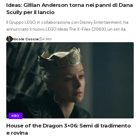
Ideas: Gillian Anderson torna nei panni di Dana
Scully per il lancio
Il Gruppo LEGO, in collaborazione con Disney Entertainment, ha
annunciato il nuovo LEGO Ideas The X-Files (21369), un set da…
Nicole Coscia
4 Min
HBO
House of the Dragon 3×06: Semi di tradimento
e rovina