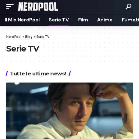
Il Mio NerdPool
Serie TV
Film
Anime
Fumett
NerdPool
>
Blog
>
Serie TV
Serie TV
Tutte le ultime news!