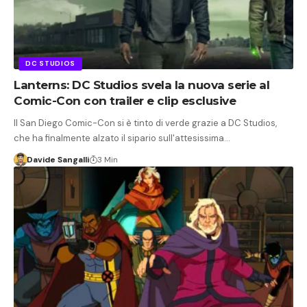
DC STUDIOS
Lanterns: DC Studios svela la nuova serie al
Comic-Con con trailer e clip esclusive
Il San Diego Comic-Con si è tinto di verde grazie a DC Studios,
che ha finalmente alzato il sipario sull'attesissima…
Davide Sangalli
3 Min