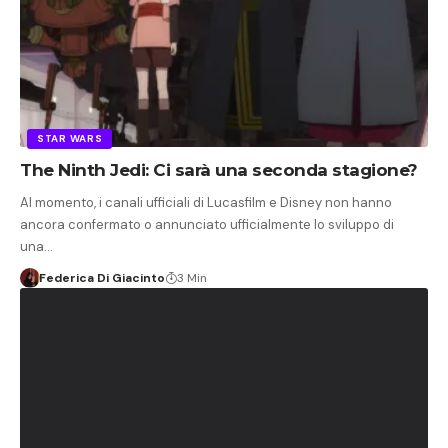
STAR WARS
The Ninth Jedi: Ci sarà una seconda stagione?
Al momento, i canali ufficiali di Lucasfilm e Disney non hanno
ancora confermato o annunciato ufficialmente lo sviluppo di
una…
Federica Di Giacinto
3 Min