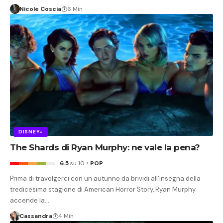
Nicole Coscia
6 Min
DISNEY+
The Shards di Ryan Murphy: ne vale la pena?
6.5
su 10
POP
Prima di travolgerci con un autunno da brividi all'insegna della
tredicesima stagione di American Horror Story, Ryan Murphy
accende la…
Cassandra
4 Min