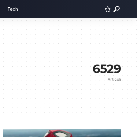
Tech
6529
Articoli