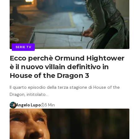
SERIE TV
Ecco perchè Ormund Hightower
è il nuovo villain definitivo in
House of the Dragon 3
Il quarto episodio della terza stagione di House of the
Dragon, intitolato…
Angelo Lupo
5 Min