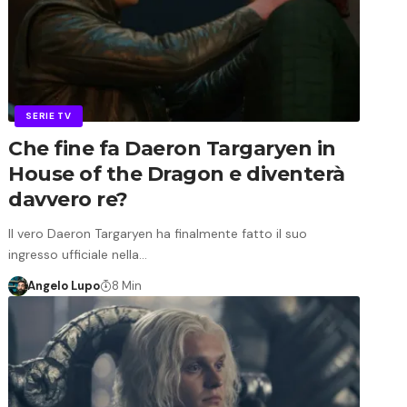
SERIE TV
Che fine fa Daeron Targaryen in
House of the Dragon e diventerà
davvero re?
Il vero Daeron Targaryen ha finalmente fatto il suo
ingresso ufficiale nella…
Angelo Lupo
8 Min