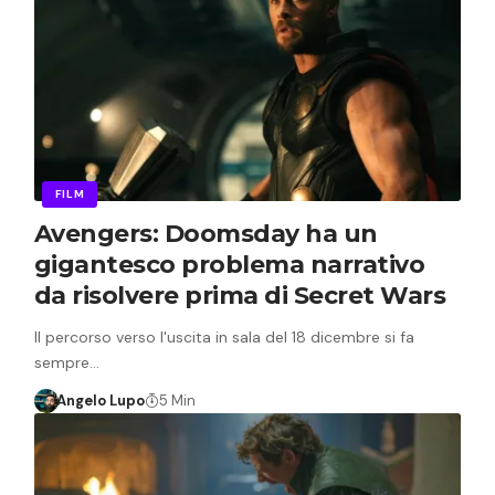
FILM
Avengers: Doomsday ha un
gigantesco problema narrativo
da risolvere prima di Secret Wars
Il percorso verso l'uscita in sala del 18 dicembre si fa
sempre…
Angelo Lupo
5 Min