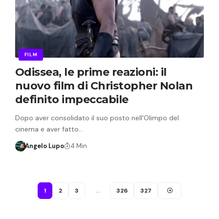
FILM
Odissea, le prime reazioni: il
nuovo film di Christopher Nolan
definito impeccabile
Dopo aver consolidato il suo posto nell'Olimpo del
cinema e aver fatto…
Angelo Lupo
4 Min
1
2
3
…
326
327