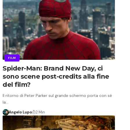
FILM
Spider-Man: Brand New Day, ci
sono scene post-credits alla fine
del film?
Il ritorno di Peter Parker sul grande schermo porta con sé
la…
Angelo Lupo
2 Min