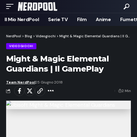
Il Mio NerdPool
Serie TV
Film
Anime
Fumett
NerdPool
>
Blog
>
Videogiochi
>
Might & Magic Elemental Guardians | Il GamePlay
VIDEOGIOCHI
Might & Magic Elemental
Guardians | Il GamePlay
Team NerdPool
25 Giugno 2018
2 Min