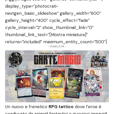
display_type=”photocrati-
nextgen_basic_slideshow” gallery_width=”600″
gallery_height=”400″ cycle_effect=”fade”
cycle_interval=”2″ show_thumbnail_link=”0″
thumbnail_link_text=”[Mostra miniature]”
returns=”included” maximum_entity_count=”500″]
- PUBBLICITÀ -
Un nuovo e frenetico
RPG tattico
dove l’eroe è
coadiuvato da animali fantastici e guerrieri impavidi