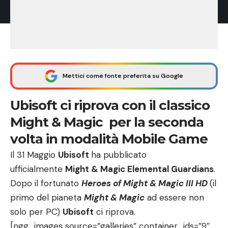
Mettici come fonte preferita su Google
Ubisoft ci riprova con il classico
Might & Magic per la seconda
volta in modalità Mobile Game
Il 31 Maggio
Ubisoft
ha pubblicato
ufficialmente
Might & Magic Elemental Guardians
.
Dopo il fortunato
Heroes of Might & Magic III HD
(il
primo del pianeta
Might & Magic
ad essere non
solo per PC)
Ubisoft
ci riprova.
[ngg_images source=”galleries” container_ids=”9″