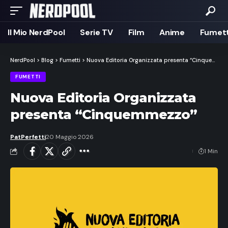
Il Mio NerdPool
Serie TV
Film
Anime
Fumett
NerdPool
>
Blog
>
Fumetti
>
Nuova Editoria Organizzata presenta “Cinquemmezzo”
FUMETTI
Nuova Editoria Organizzata
presenta “Cinquemmezzo”
PatPerfetti
20 Maggio 2026
1 Min