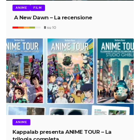
ANIME
FILM
A New Dawn – La recensione
8
su 10
ANIME
Kappalab presenta ANIME TOUR – La
trilogia completa