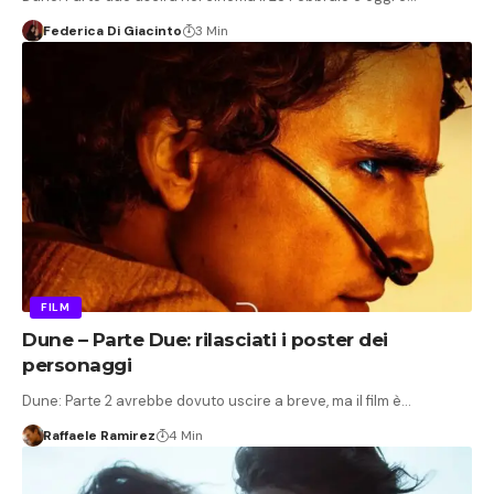
Federica Di Giacinto
3 Min
FILM
Dune – Parte Due: rilasciati i poster dei
personaggi
Dune: Parte 2 avrebbe dovuto uscire a breve, ma il film è…
Raffaele Ramirez
4 Min