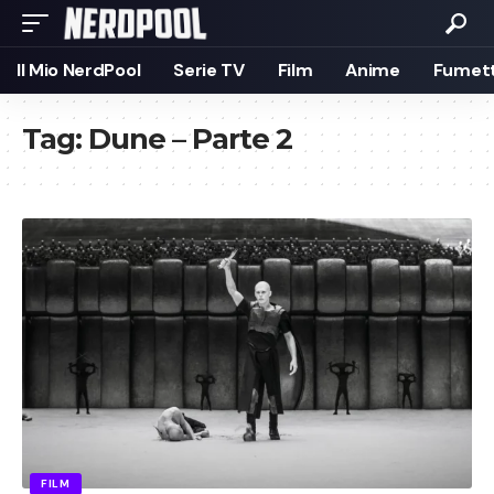
Il Mio NerdPool
Serie TV
Film
Anime
Fumett
Tag:
Dune – Parte 2
FILM