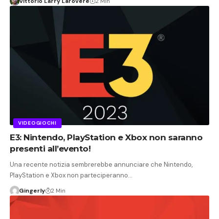
Vittorio Larry Larovere
2 Min
VIDEOGIOCHI
E3: Nintendo, PlayStation e Xbox non saranno
presenti all’evento!
Una recente notizia sembrerebbe annunciare che Nintendo,
PlayStation e Xbox non parteciperanno…
Gingerly
2 Min