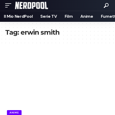
Il Mio NerdPool
Serie TV
Film
Anime
Fumett
Tag:
erwin smith
ANIME