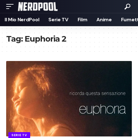
Il Mio NerdPool
Serie TV
Film
Anime
Fumett
Tag:
Euphoria 2
SERIE TV