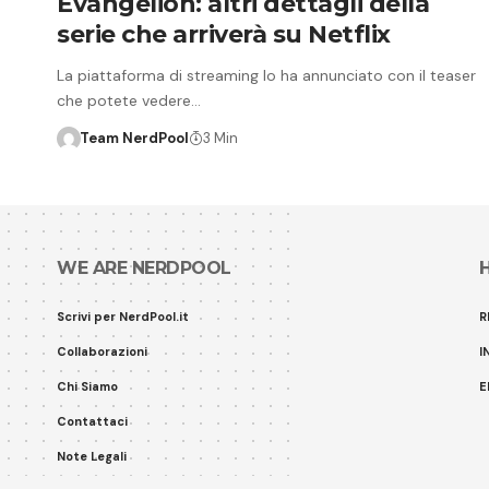
Evangelion: altri dettagli della
serie che arriverà su Netflix
La piattaforma di streaming lo ha annunciato con il teaser
che potete vedere…
Team NerdPool
3 Min
WE ARE NERDPOOL
Scrivi per NerdPool.it
R
Collaborazioni
I
Chi Siamo
E
Contattaci
Note Legali