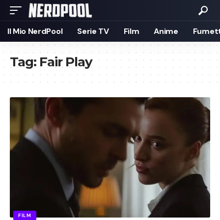
Il Mio NerdPool
Serie TV
Film
Anime
Fumett
Tag:
Fair Play
FILM