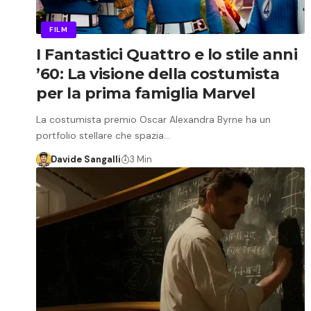
FILM
I Fantastici Quattro e lo stile anni
’60: La visione della costumista
per la prima famiglia Marvel
La costumista premio Oscar Alexandra Byrne ha un
portfolio stellare che spazia…
Davide Sangalli
3 Min