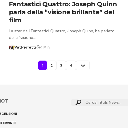
Fantastici Quattro: Joseph Quinn
parla della “visione brillante” del
film
La star de I Fantastici Quattro, Joseph Quinn, ha parlato
della "visione…
PatPerfetti
4 Min
1
2
3
4
HOT
Cerca:
ECENSIONI
NTERVISTE