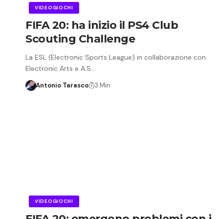
VIDEOGIOCHI
FIFA 20: ha inizio il PS4 Club
Scouting Challenge
La ESL (Electronic Sports League) in collaborazione con
Electronic Arts e A.S.…
Antonio Tarasco
3 Min
VIDEOGIOCHI
FIFA 20: emergono problemi con i