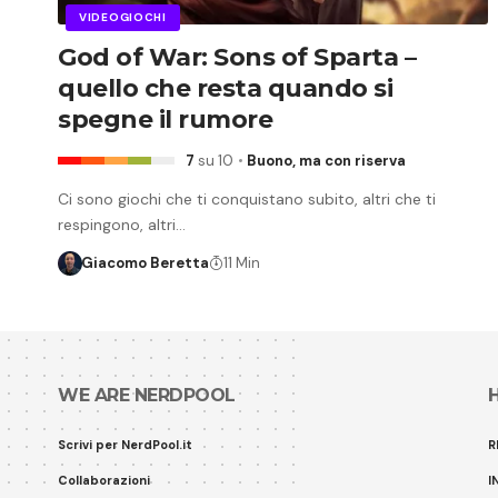
VIDEOGIOCHI
God of War: Sons of Sparta –
quello che resta quando si
spegne il rumore
7
su 10
Buono, ma con riserva
Ci sono giochi che ti conquistano subito, altri che ti
respingono, altri…
Giacomo Beretta
11 Min
WE ARE NERDPOOL
Scrivi per NerdPool.it
R
Collaborazioni
I