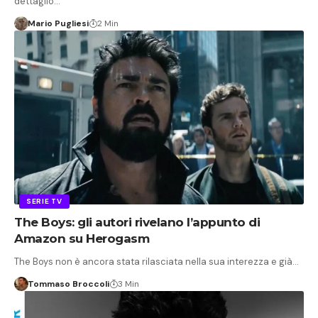
dettaglio…
Mario Pugliesi
2 Min
SERIE TV
The Boys: gli autori rivelano l’appunto di
Amazon su Herogasm
The Boys non è ancora stata rilasciata nella sua interezza e già…
Tommaso Broccoli
3 Min