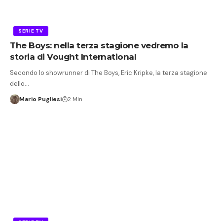
SERIE TV
The Boys: nella terza stagione vedremo la
storia di Vought International
Secondo lo showrunner di The Boys, Eric Kripke, la terza stagione
dello…
Mario Pugliesi
2 Min