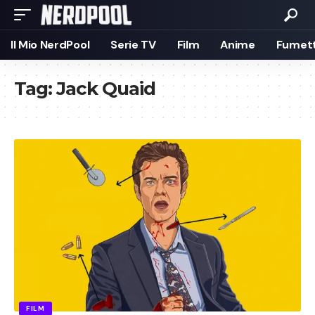
Il Mio NerdPool
Serie TV
Film
Anime
Fumett
Tag:
Jack Quaid
FILM