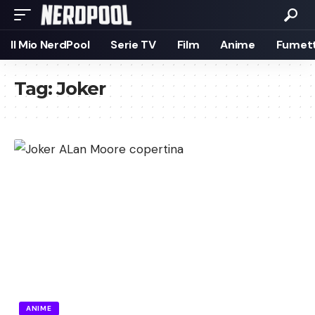
Il Mio NerdPool
Serie TV
Film
Anime
Fumett
Tag:
Joker
ANIME