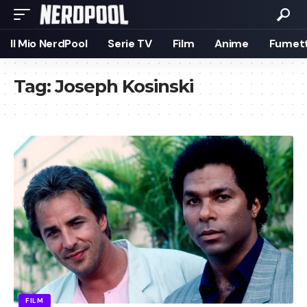
Il Mio NerdPool
Serie TV
Film
Anime
Fumett
Tag:
Joseph Kosinski
FILM