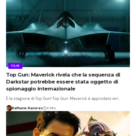
FILM
Top Gun: Maverick rivela che la sequenza di
Darkstar potrebbe essere stata oggetto di
spionaggio internazionale
È la stagione di Top Gun! Top Gun: Maverick è approdato ieri…
Raffaele Ramirez
4 Min