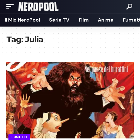
Il Mio NerdPool
Serie TV
Film
Anime
Fumett
Tag:
Julia
FUMETTI