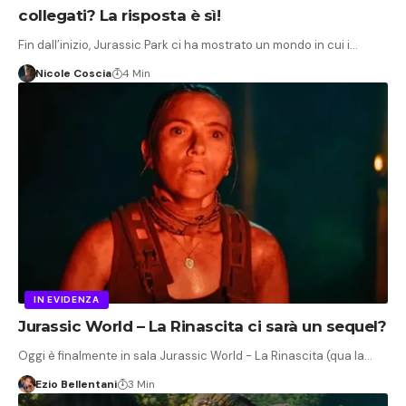
collegati? La risposta è sì!
Fin dall’inizio, Jurassic Park ci ha mostrato un mondo in cui i…
Nicole Coscia
4 Min
IN EVIDENZA
Jurassic World – La Rinascita ci sarà un sequel?
Oggi è finalmente in sala Jurassic World - La Rinascita (qua la…
Ezio Bellentani
3 Min