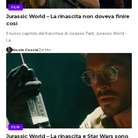
FILM
Jurassic World – La rinascita non doveva finire
così
Il nuovo capitolo del franchise di Jurassic Park, Jurassic World -
La…
Nicole Coscia
4 Min
FILM
Jurassic World – La rinascita e Star Wars sono