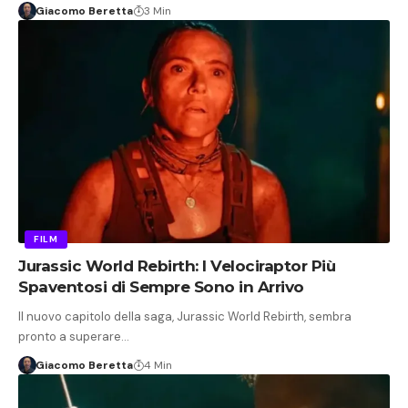
Giacomo Beretta
3 Min
FILM
Jurassic World Rebirth: I Velociraptor Più
Spaventosi di Sempre Sono in Arrivo
Il nuovo capitolo della saga, Jurassic World Rebirth, sembra
pronto a superare…
Giacomo Beretta
4 Min