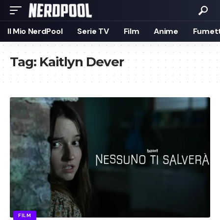
Il Mio NerdPool
Serie TV
Film
Anime
Fumett
Tag:
Kaitlyn Dever
FILM