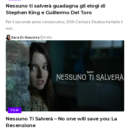
Nessuno ti salverà guadagna gli elogi di
Stephen King e Guillermo Del Toro
Per il secondo anno consecutivo, 20th Century Studios ha fatto il
suo…
Sara Di Giacinto
4 Min
FILM
Nessuno Ti Salverà – No one will save you: La
Recensione