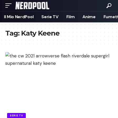
Il Mio NerdPool
Serie TV
Film
Anime
Fumett
Tag:
Katy Keene
SERIE TV