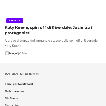
SERIE TV
Katy Keene, spin off di Riverdale: Josie tra i
protagonisti
A breve distanza dall'annuncio stesso dello spin off di Riverdale,
Katy Keene,…
Narja
3 Min
WE ARE NERDPOOL
Scrivi per NerdPool.it
Collaborazioni
Chi Siamo
Contattaci