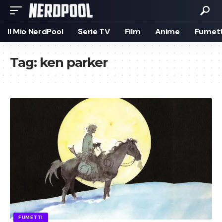
Il Mio NerdPool
Serie TV
Film
Anime
Fumett
Tag:
ken parker
FUMETTI