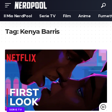
Il Mio NerdPool
Serie TV
Film
Anime
Fumett
Tag:
Kenya Barris
SERIE TV