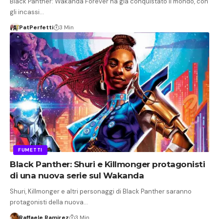
Black Panther: Wakanda Forever ha già conquistato il mondo, con
gli incassi…
PatPerfetti
3 Min
FUMETTI
Black Panther: Shuri e Killmonger protagonisti
di una nuova serie sul Wakanda
Shuri, Killmonger e altri personaggi di Black Panther saranno
protagonisti della nuova…
Raffaele Ramirez
3 Min