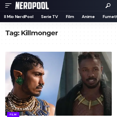
Il Mio NerdPool
Serie TV
Film
Anime
Fumett
Tag:
Killmonger
FILM