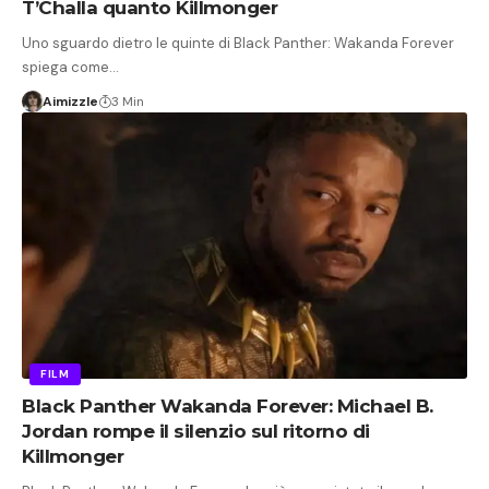
T’Challa quanto Killmonger
Uno sguardo dietro le quinte di Black Panther: Wakanda Forever
spiega come…
Aimizzle
3 Min
FILM
Black Panther Wakanda Forever: Michael B.
Jordan rompe il silenzio sul ritorno di
Killmonger