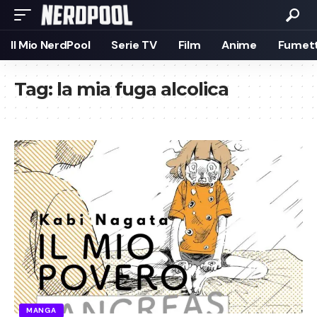
Il Mio NerdPool
Serie TV
Film
Anime
Fumett
Tag:
la mia fuga alcolica
MANGA