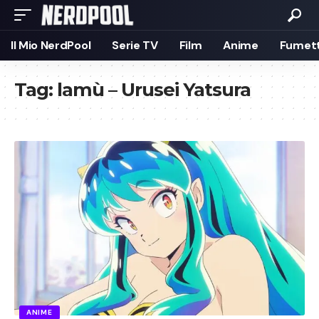
Il Mio NerdPool
Serie TV
Film
Anime
Fumett
Tag:
lamù – Urusei Yatsura
ANIME