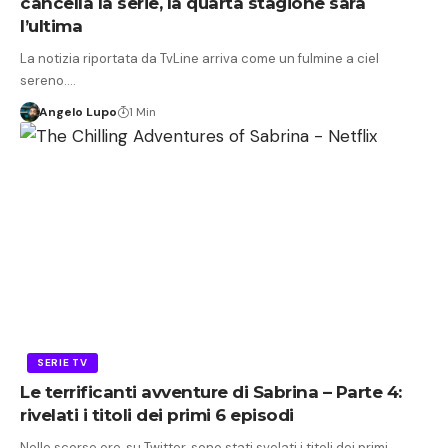
cancella la serie, la quarta stagione sarà
l’ultima
La notizia riportata da TvLine arriva come un fulmine a ciel
sereno.…
Angelo Lupo
1 Min
SERIE TV
Le terrificanti avventure di Sabrina – Parte 4:
rivelati i titoli dei primi 6 episodi
Nelle scorse ore, su Twitter, sono stati svelati i titoli dei primi…