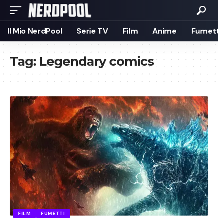
Il Mio NerdPool
Serie TV
Film
Anime
Fumett
Tag:
Legendary comics
FILM
FUMETTI