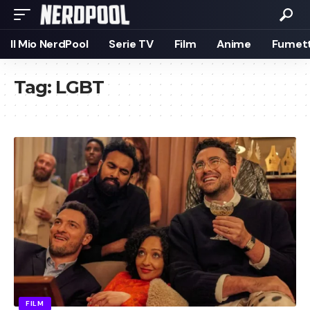
Il Mio NerdPool
Serie TV
Film
Anime
Fumett
Tag:
LGBT
FILM