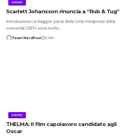
ANIME
Scarlett Johansson rinuncia a “Rub & Tug”
Introduzione La maggior parte delle lotte intraprese dalla
comunità LGBT+ sono molto…
Team NerdPool
5 Min
ANIME
THELMA: Il film capolavoro candidato agli
Oscar