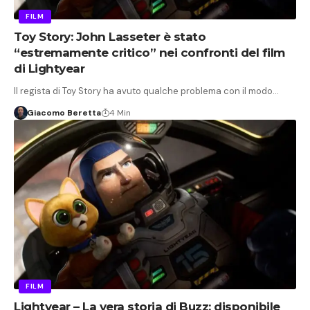
FILM
Toy Story: John Lasseter è stato
“estremamente critico” nei confronti del film
di Lightyear
Il regista di Toy Story ha avuto qualche problema con il modo…
Giacomo Beretta
4 Min
FILM
Lightyear – La vera storia di Buzz: disponibile