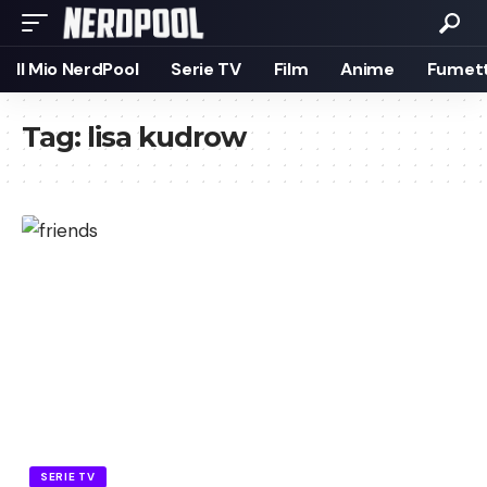
Il Mio NerdPool
Serie TV
Film
Anime
Fumett
Tag:
lisa kudrow
SERIE TV