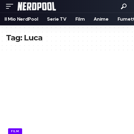
Il Mio NerdPool
Serie TV
Film
Anime
Fumett
Tag:
Luca
FILM