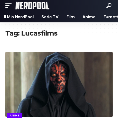
Il Mio NerdPool
Serie TV
Film
Anime
Fumett
Tag:
Lucasfilms
ANIME