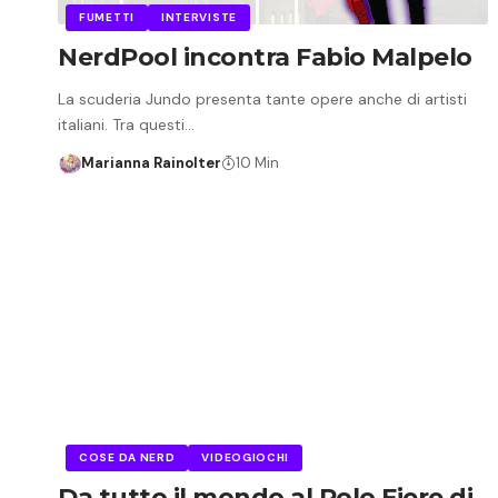
FUMETTI
INTERVISTE
NerdPool incontra Fabio Malpelo
La scuderia Jundo presenta tante opere anche di artisti
italiani. Tra questi…
Marianna Rainolter
10 Min
COSE DA NERD
VIDEOGIOCHI
Da tutto il mondo al Polo Fiere di