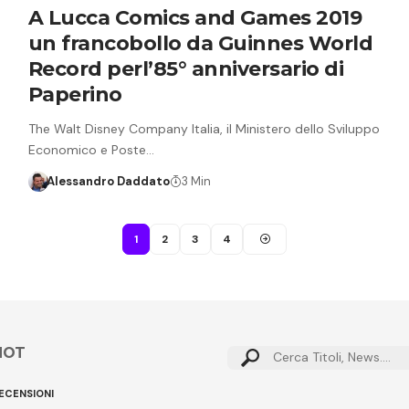
A Lucca Comics and Games 2019
un francobollo da Guinnes World
Record perl’85° anniversario di
Paperino
The Walt Disney Company Italia, il Ministero dello Sviluppo
Economico e Poste…
Alessandro Daddato
3 Min
1
2
3
4
HOT
Cerca:
ECENSIONI