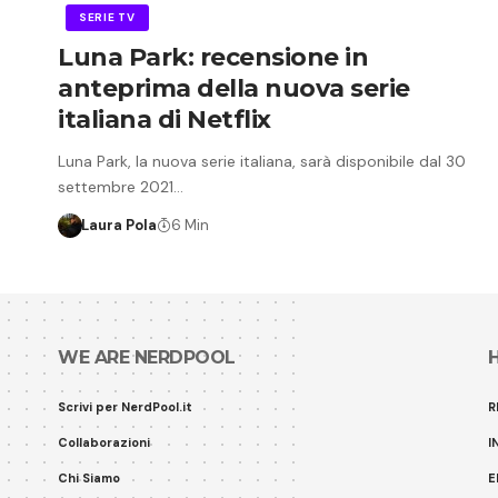
SERIE TV
Luna Park: recensione in
anteprima della nuova serie
italiana di Netflix
Luna Park, la nuova serie italiana, sarà disponibile dal 30
settembre 2021…
Laura Pola
6 Min
WE ARE NERDPOOL
Scrivi per NerdPool.it
R
Collaborazioni
I
Chi Siamo
E