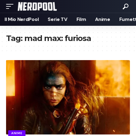
Il Mio NerdPool
Serie TV
Film
Anime
Fumett
Tag:
mad max: furiosa
ANIME