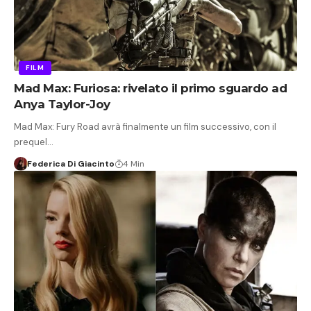
FILM
Mad Max: Furiosa: rivelato il primo sguardo ad
Anya Taylor-Joy
Mad Max: Fury Road avrà finalmente un film successivo, con il
prequel…
Federica Di Giacinto
4 Min