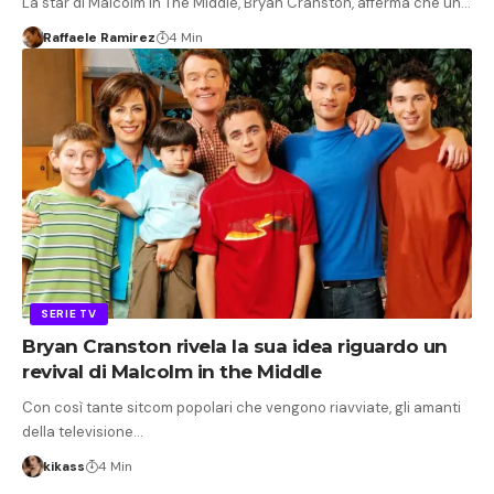
La star di Malcolm In The Middle, Bryan Cranston, afferma che un…
Raffaele Ramirez
4 Min
SERIE TV
Bryan Cranston rivela la sua idea riguardo un
revival di Malcolm in the Middle
Con così tante sitcom popolari che vengono riavviate, gli amanti
della televisione…
kikass
4 Min