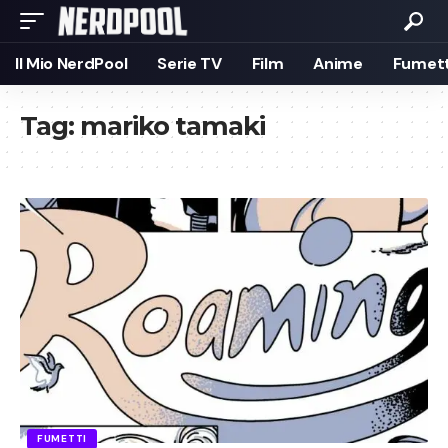
Il Mio NerdPool
Serie TV
Film
Anime
Fumett
Tag:
mariko tamaki
FUMETTI