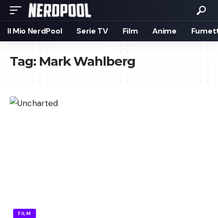
Il Mio NerdPool
Serie TV
Film
Anime
Fumett
Tag:
Mark Wahlberg
FILM