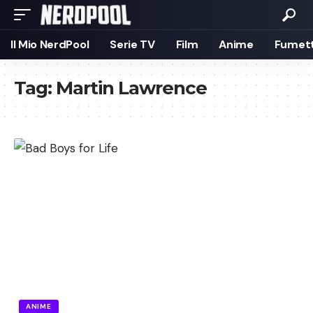
Il Mio NerdPool
Serie TV
Film
Anime
Fumett
Tag:
Martin Lawrence
ANIME