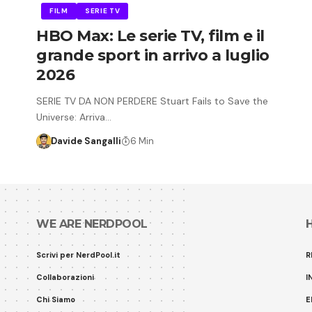
FILM
SERIE TV
HBO Max: Le serie TV, film e il
grande sport in arrivo a luglio
2026
SERIE TV DA NON PERDERE Stuart Fails to Save the
Universe: Arriva…
Davide Sangalli
6 Min
WE ARE NERDPOOL
Scrivi per NerdPool.it
R
Collaborazioni
I
Chi Siamo
E